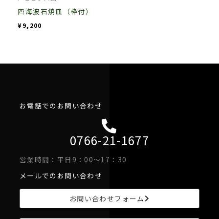
選
選
オ
四海波石焼皿（枠付）
択
択
プ
¥
9,200
で
で
シ
き
き
ョ
ま
ま
ン
す
す
は
商
品
お電話でのお問い合わせ
ペ
ー
0766-21-1677
ジ
か
営業時間：平日9：00～17：30
ら
メールでのお問い合わせ
選
択
お問い合わせフォーム
で