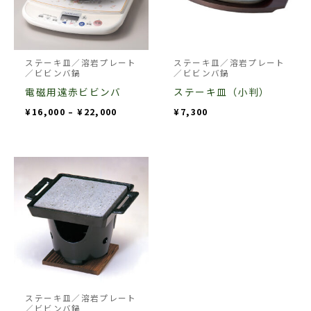
ジ
に
り
り
か
は
ま
ま
ら
複
す。
す。
選
数
ステーキ皿／溶岩プレート
ステーキ皿／溶岩プレート
オ
オ
／ビビンバ鍋
／ビビンバ鍋
択
の
プ
プ
電磁用遠赤ビビンバ
ステーキ皿（小判）
で
バ
シ
シ
¥
16,000
–
¥
22,000
¥
7,300
き
リ
ョ
ョ
ま
エ
ン
ン
す
ー
は
は
シ
商
商
ョ
品
品
ン
ペ
ペ
が
ー
ー
あ
ジ
ジ
り
か
か
ま
ら
ら
ステーキ皿／溶岩プレート
す。
／ビビンバ鍋