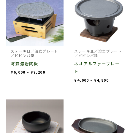
の
の
帯:
帯:
ン
¥6,000
¥4,000
商
商
–
–
が
¥7,200
¥4,800
品
品
あ
に
に
り
は
は
ま
複
複
す。
数
数
ステーキ皿／溶岩プレート
ステーキ皿／溶岩プレート
オ
／ビビンバ鍋
／ビビンバ鍋
の
の
プ
阿蘇溶岩陶板
ネオアルファープレー
バ
バ
シ
ト
¥
6,000
–
¥
7,200
リ
リ
ョ
¥
4,000
–
¥
4,800
エ
エ
ン
ー
ー
は
シ
シ
価
商
こ
格
ョ
ョ
品
の
帯:
ン
ン
¥16,000
ペ
商
–
が
が
¥22,000
ー
品
あ
あ