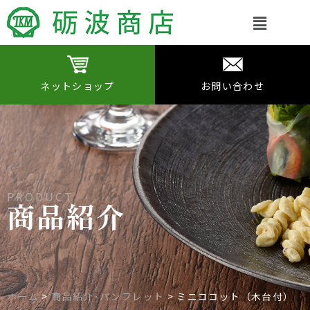
Main
Menu
ネットショップ
お問い合わせ
PRODUCT
商品紹介
ホーム
>
商品紹介･パンフレット
>
ミニココット（木台付）