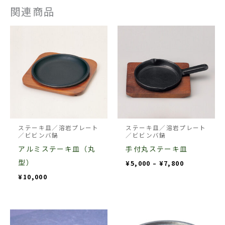
関連商品
価
こ
格
の
帯:
¥5,000
商
–
¥7,800
品
に
は
複
数
ステーキ皿／溶岩プレート
ステーキ皿／溶岩プレート
／ビビンバ鍋
／ビビンバ鍋
の
アルミステーキ皿（丸
手付丸ステーキ皿
バ
型）
¥
5,000
–
¥
7,800
リ
¥
10,000
エ
ー
シ
価
価
こ
こ
格
格
ョ