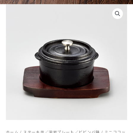
ホーム
/
ステーキ皿／溶岩プレート／ビビンバ鍋
/ ミニココッ